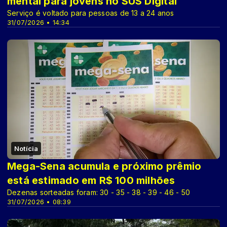
mental para jovens no SUS Digital
Serviço é voltado para pessoas de 13 a 24 anos
31/07/2026 • 14:34
Notícia
Mega-Sena acumula e próximo prêmio
está estimado em R$ 100 milhões
Dezenas sorteadas foram: 30 - 35 - 38 - 39 - 46 - 50
31/07/2026 • 08:39