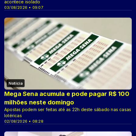
acontece isolado
03/08/2026 • 09:07
Notícia
Mega Sena acumula e pode pagar R$ 100
milhões neste domingo
Apostas podem ser feitas até as 22h deste sábado nas casas
lotéricas
02/08/2026 • 08:28