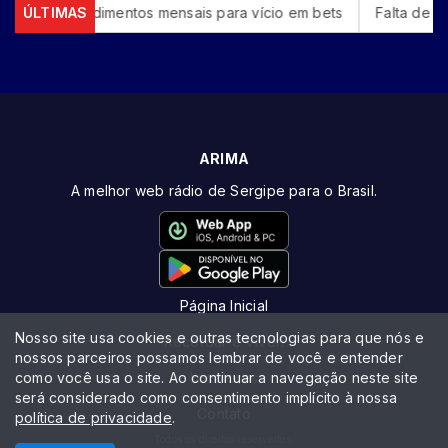
ndimentos mensais para vício em bets
ÚLTIMAS
Falta de água pode prej
ARIMA
A melhor web rádio de Sergipe para o Brasil.
Página Inicial
Nosso site usa cookies e outras tecnologias para que nós e
Recordar é Viver!
nossos parceiros possamos lembrar de você e entender
como você usa o site. Ao continuar a navegação neste site
Locutores
será considerado como consentimento implícito à nossa
Contato
política de privacidade
.
Todos os direitos reservados.