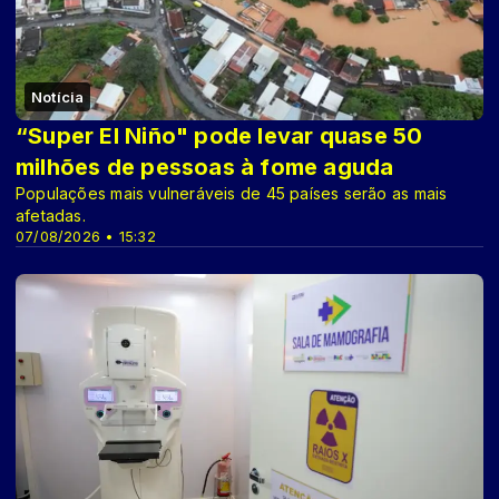
Notícia
“Super El Niño" pode levar quase 50
milhões de pessoas à fome aguda
Populações mais vulneráveis de 45 países serão as mais
afetadas.
07/08/2026 • 15:32