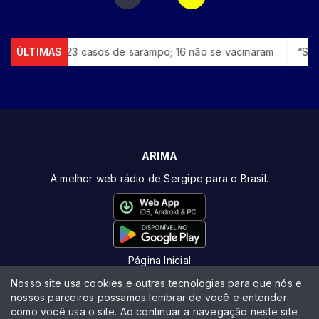
3 casos de sarampo; 16 não se vacinaram
ÚLTIMAS
“Super El Niño" po
ARIMA
A melhor web rádio de Sergipe para o Brasil.
Página Inicial
Nosso site usa cookies e outras tecnologias para que nós e
Recordar é Viver!
nossos parceiros possamos lembrar de você e entender
como você usa o site. Ao continuar a navegação neste site
Locutores