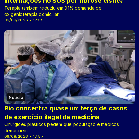
internações no SUS por fibrose cística
Terapia também reduziu em 91% demanda de
oxigenioterapia domiciliar
06/08/2026 • 17:59
Notícia
Rio concentra quase um terço de casos
de exercício ilegal da medicina
Cirurgiões plásticos pedem que população e médicos
denunciem
06/08/2026 • 17:57