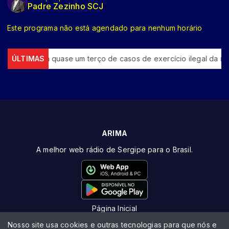
Padre Zezinho SCJ
Este programa não está agendado para nenhum horário
Rio concentra quase um terço de casos de exercício ilegal da med
ÚLTIMAS
ARIMA
A melhor web rádio de Sergipe para o Brasil.
Página Inicial
Nosso site usa cookies e outras tecnologias para que nós e
Recordar é Viver!