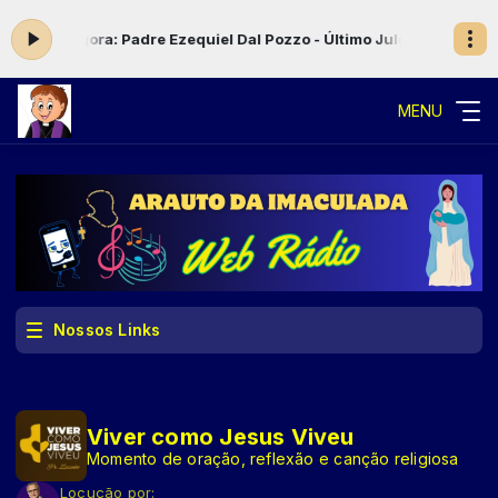
Tocando agora: Padre Ezequiel Dal Pozzo - Último Julgamento
O Can
MENU
Nossos Links
Viver como Jesus Viveu
Momento de oração, reflexão e canção religiosa
Locução por: